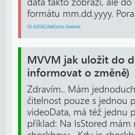
data takto zobrazí, ale do
formátu mm.dd.yyyy. Pora.
C#
,
ASP.NET WebForms
,
Databáze
MVVM jak uložit do db
informovat o změně)
Zdravím.. Mám jednoduch
čitelnost pouze s jednou 
videoData, má též jednu
příklad: Na IsStored má