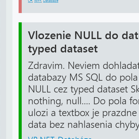
C#
,
WPF
,
Databáze
Vlozenie NULL do dat
typed dataset
Zdravim. Neviem dohladat
databazy MS SQL do pola
NULL cez typed dataset Sk
nothing, null.... Do pola 
ulozi a textbox je prazdne
data bez nahlasenia chyby