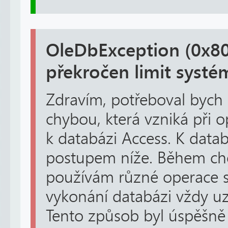
OleDbException (0x80
překročen limit syst
Zdravím, potřeboval bych 
chybou, která vzniká při 
k databázi Access. K datab
postupem níže. Během c
používám různé operace s 
vykonání databázi vždy uz
Tento způsob byl úspěšně o