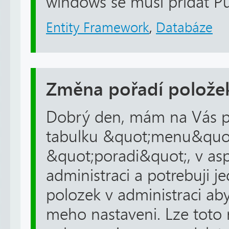
windows se musí přidat Pu
Entity Framework
,
Databáze
Změna pořadí polože
Dobrý den, mám na Vás p
tabulku &quot;menu&quot;
&quot;poradi&quot;, v a
administraci a potrebuji 
polozek v administraci aby
meho nastaveni. Lze toto 