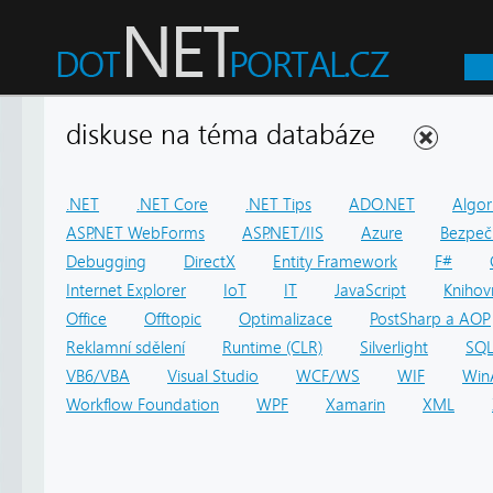
diskuse na téma databáze
.NET
.NET Core
.NET Tips
ADO.NET
Algor
ASP.NET WebForms
ASP.NET/IIS
Azure
Bezpeč
Debugging
DirectX
Entity Framework
F#
Internet Explorer
IoT
IT
JavaScript
Knihov
Office
Offtopic
Optimalizace
PostSharp a AOP
Reklamní sdělení
Runtime (CLR)
Silverlight
SQ
VB6/VBA
Visual Studio
WCF/WS
WIF
Win
Workflow Foundation
WPF
Xamarin
XML