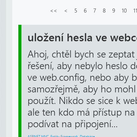
<<
<
5
6
7
8
9
10
1
uložení hesla ve web
Ahoj, chtěl bych se zeptat j
řešení, aby nebylo heslo 
ve web.config, nebo aby b
samozřejmě, aby ho mohl 
použít. Nikdo se sice k w
ale ten kdo má přístup na
podívat na připojení...
ASP.NET MVC
,
Entity Framework
,
Databáze