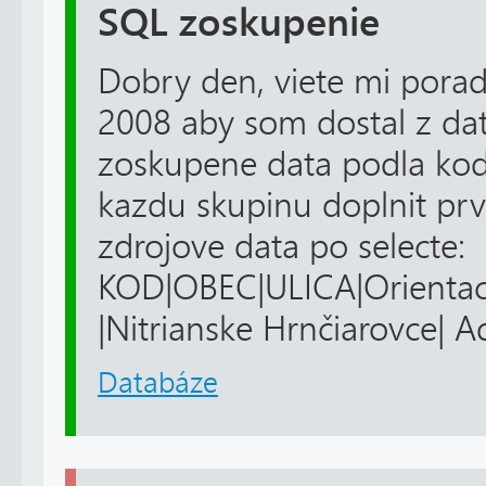
SQL zoskupenie
Dobry den, viete mi pora
2008 aby som dostal z dat 
zoskupene data podla kod
kazdu skupinu doplnit prv
zdrojove data po selecte:
KOD|OBEC|ULICA|Orientac
|Nitrianske Hrnčiarovce| A
Databáze