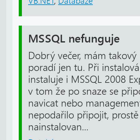
VB.NET
,
Databáze
MSSQL nefunguje
Dobrý večer, mám takový 
poradí jen tu. Při instalov
instaluje i MSSQL 2008 Ex
v tom že po snaze se připoj
navicat nebo management 
nepodařilo připojit, prost
nainstalovan...