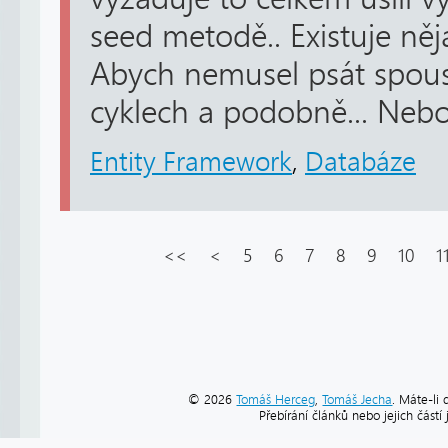
seed metodě.. Existuje ně
Abych nemusel psát spous
cyklech a podobně... Nebo 
Entity Framework
,
Databáze
<<
<
5
6
7
8
9
10
1
© 2026
Tomáš Herceg
,
Tomáš Jecha
. Máte-li 
Přebírání článků nebo jejich část