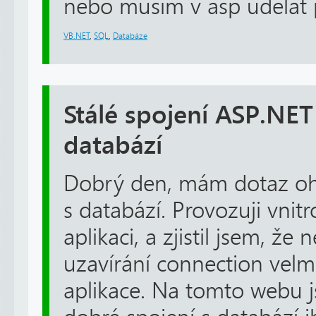
nebo musim v asp udelat pr
VB.NET
,
SQL
,
Databáze
Stálé spojení ASP.NE
databází
Dobrý den, mám dotaz ohl
s databází. Provozuji vni
aplikaci, a zjistil jsem, že 
uzavírání connection vel
aplikace. Na tomto webu j