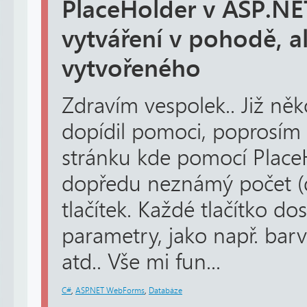
PlaceHolder v ASP.NE
vytváření v pohodě, 
vytvořeného
Zdravím vespolek.. Již něk
dopídil pomoci, poprosím o
stránku kde pomocí Place
dopředu neznámý počet (d
tlačítek. Každé tlačítko d
parametry, jako např. barvu
atd.. Vše mi fun...
C#
,
ASP.NET WebForms
,
Databáze