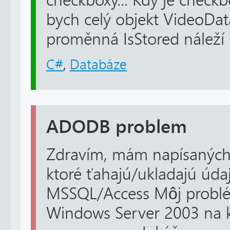
checkboxy... Kdy je checkb
bych celý objekt VideoDa
proměnná IsStored náleží u
C#
,
Databáze
ADODB problem
Zdravím, mám napísaných
ktoré ťahajú/ukladajú úda
MSSQL/Access Môj problé
Windows Server 2003 na k