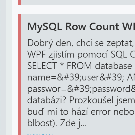
MySQL Row Count W
Dobrý den, chci se zeptat
WPF zjistím pomocí SQL 
SELECT * FROM databas
name=&#39;user&#39; 
passwor=&#39;password&#
databázi? Prozkoušel jsem
buď mi to hází error nebo 
blbost). Zde j...