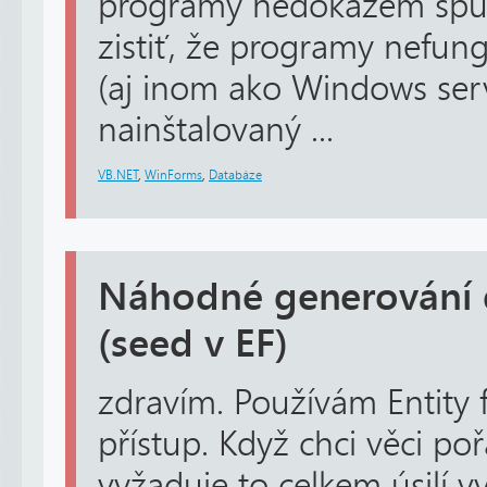
programy nedokážem spust
zistiť, že programy nefung
(aj inom ako Windows serv
nainštalovaný ...
VB.NET
,
WinForms
,
Databáze
Náhodné generování 
(seed v EF)
zdravím. Používám Entity 
přístup. Když chci věci po
vyžaduje to celkem úsilí v