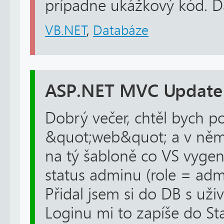
prípadne ukážkový kód. 
VB.NET
,
Databáze
ASP.NET MVC Update 
Dobrý večer, chtěl bych p
&quot;web&quot; a v něm 
na tý šabloně co VS vygen
status adminu (role = admi
Přidal jsem si do DB s uživ
Loginu mi to zapíše do Sta