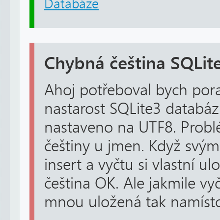
Databáze
Chybná čeština SQLit
Ahoj potřeboval bych pora
nastarost SQLite3 databáz
nastaveno na UTF8. Prob
češtiny u jmen. Když sv
insert a vyčtu si vlastní 
čeština OK. Ale jakmile vyč
mnou uložená tak namísto 