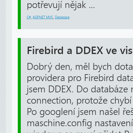
potřevují nějak ...
C#
,
ASP.NET MVC
,
Databáze
Firebird a DDEX ve vis
Dobrý den, měl bych dot
providera pro Firebird dat
jsem DDEX. Do databáze 
connection, protože chybí 
Po googlení jsem našel ře
maschine.config nastaven