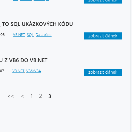
zobrazit článek
 TO SQL UKÁZKOVÝCH KÓDU
008
VB.NET
,
SQL
,
Databáze
zobrazit článek
 Z VB6 DO VB.NET
007
VB.NET
,
VB6/VBA
zobrazit článek
<<
<
1
2
3