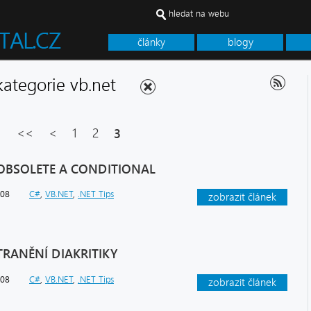
hledat na webu
články
blogy
 kategorie vb.net
<<
<
1
2
3
Y OBSOLETE A CONDITIONAL
008
C#
,
VB.NET
,
.NET Tips
zobrazit článek
STRANĚNÍ DIAKRITIKY
008
C#
,
VB.NET
,
.NET Tips
zobrazit článek