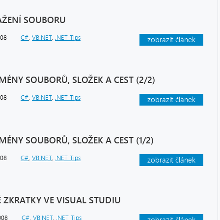
STAŽENÍ SOUBORU
008
C#
,
VB.NET
,
.NET Tips
zobrazit článek
 JMÉNY SOUBORŮ, SLOŽEK A CEST (2/2)
008
C#
,
VB.NET
,
.NET Tips
zobrazit článek
 JMÉNY SOUBORŮ, SLOŽEK A CEST (1/2)
008
C#
,
VB.NET
,
.NET Tips
zobrazit článek
VÉ ZKRATKY VE VISUAL STUDIU
008
C#
,
VB.NET
,
.NET Tips