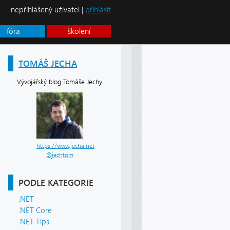
nepřihlášený uživatel |
přihlásit
fóra
školení
TOMÁŠ JECHA
Vývojářský blog Tomáše Jechy
https://www.jecha.net
@jechtom
PODLE KATEGORIE
.NET
.NET Core
.NET Tips