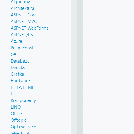
Algoritmy
Architektura
ASP.NET Core
ASP.NET MVC
ASP.NET WebForms
ASP.NET/IIS
Azure
Bezpečnost
C#
Databáze
DirectX
Grafika
Hardware
HTTP/HTML
IT
Komponenty
LINQ
Office
Offtopic
Optimalizace
Silverlight