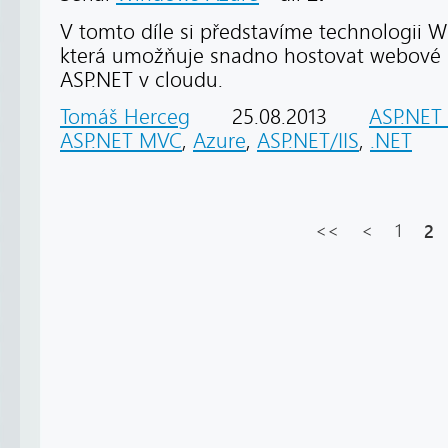
V tomto díle si představíme technologii 
která umožňuje snadno hostovat webové 
ASP.NET v cloudu.
Tomáš Herceg
25.08.2013
ASP.NET
ASP.NET MVC
,
Azure
,
ASP.NET/IIS
,
.NET
<<
<
1
2