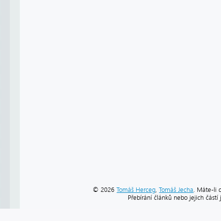
© 2026
Tomáš Herceg
,
Tomáš Jecha
. Máte-li 
Přebírání článků nebo jejich část