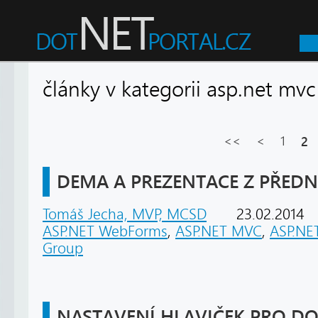
články v kategorii asp.net 
<<
<
1
2
DEMA A PREZENTACE Z PŘEDN
Tomáš Jecha, MVP, MCSD
23.02.2014
ASP.NET WebForms
,
ASP.NET MVC
,
ASP.NET
Group
NASTAVENÍ HLAVIČEK PRO 