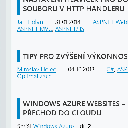
SOUBORU V HTTP HANDLERU
Jan Holan
31.01.2014
ASP.NET Web
ASP.NET MVC
,
ASP.NET/IIS
TIPY PRO ZVÝŠENÍ VÝKONNOS
Miroslav Holec
04.10.2013
C#
,
ASP
Optimalizace
WINDOWS AZURE WEBSITES –
PŘECHOD DO CLOUDU
2.
Seriál
Windows Azure
- díl