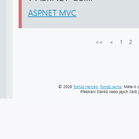
ASP.NET MVC
<<
<
1
2
© 2026
Tomáš Herceg
,
Tomáš Jecha
. Máte-li 
Přebírání článků nebo jejich část