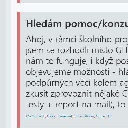
Hledám pomoc/konzu
Ahoj, v rámci školního pro
jsem se rozhodli místo GI
nám to funguje, i když po
objevujeme možnosti - hla
podpůrných věcí kolem ag
zkusit zprovoznit nějaké CI
testy + report na mail), to .
ASP.NET MVC
,
Entity Framework
,
Visual Studio
,
Azure
,
TFS