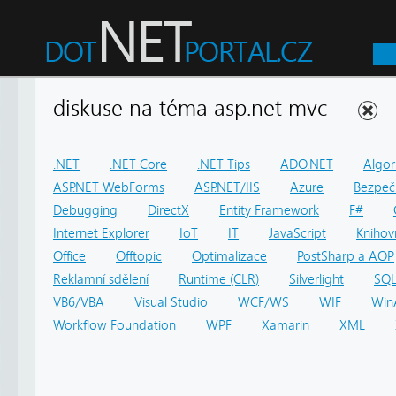
diskuse na téma asp.net mvc
.NET
.NET Core
.NET Tips
ADO.NET
Algor
ASP.NET WebForms
ASP.NET/IIS
Azure
Bezpeč
Debugging
DirectX
Entity Framework
F#
Internet Explorer
IoT
IT
JavaScript
Knihov
Office
Offtopic
Optimalizace
PostSharp a AOP
Reklamní sdělení
Runtime (CLR)
Silverlight
SQ
VB6/VBA
Visual Studio
WCF/WS
WIF
Win
Workflow Foundation
WPF
Xamarin
XML