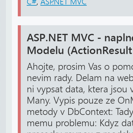
C#
,
ASP.NET MVC
ASP.NET MVC - napln
Modelu (ActionResult
Ahojte, prosim Vas o pomo
nevim rady. Delam na webo
ni vypsat data, ktera jsou
Many. Vypis pouze ze On
metody v DbContext: Tady
memu problemu: Kdyz da