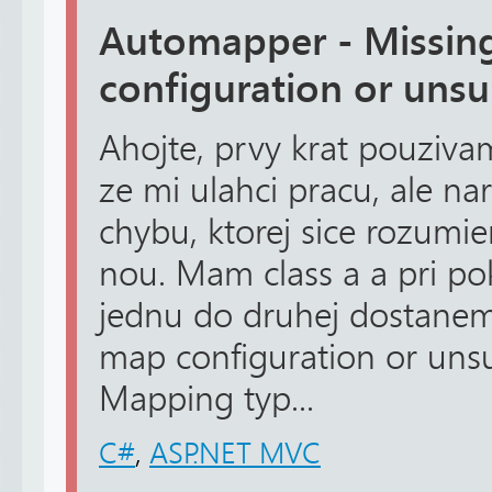
Automapper - Missin
configuration or un
Ahojte, prvy krat pouziva
ze mi ulahci pracu, ale na
chybu, ktorej sice rozumi
nou. Mam class a a pri p
jednu do druhej dostanem 
map configuration or un
Mapping typ...
C#
,
ASP.NET MVC