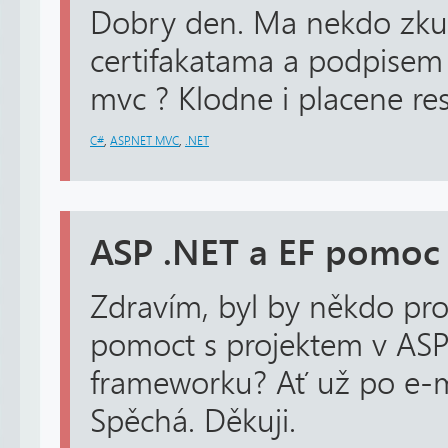
Dobry den. Ma nekdo zku
certifakatama a podpisem
mvc ? Klodne i placene res
C#
,
ASP.NET MVC
,
.NET
ASP .NET a EF pomoc
Zdravím, byl by někdo pr
pomoct s projektem v ASP 
frameworku? Ať už po e-m
Spěchá. Děkuji.