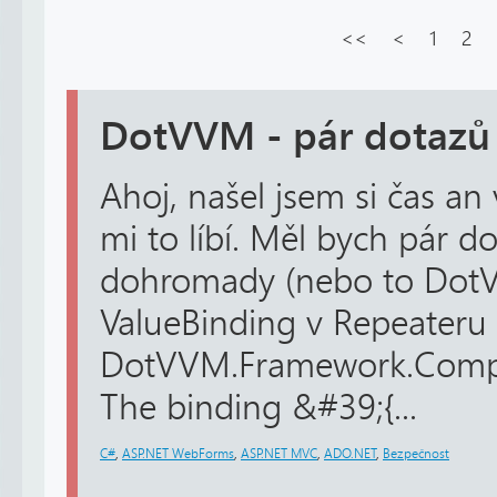
<<
<
1
2
DotVVM - pár dotazů
Ahoj, našel jsem si čas 
mi to líbí. Měl bych pár 
dohromady (nebo to Dot
ValueBinding v Repeateru 
DotVVM.Framework.Compil
The binding &#39;{...
C#
,
ASP.NET WebForms
,
ASP.NET MVC
,
ADO.NET
,
Bezpečnost