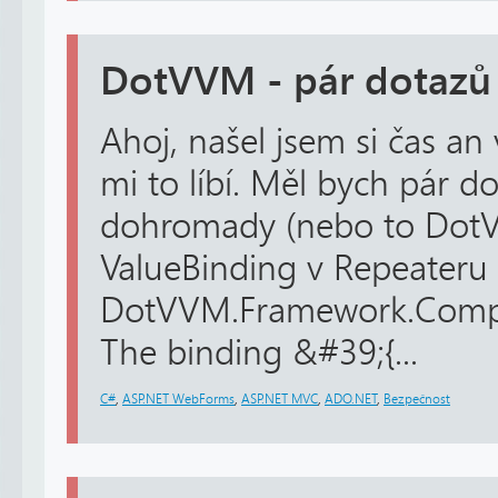
DotVVM - pár dotazů
Ahoj, našel jsem si čas 
mi to líbí. Měl bych pár 
dohromady (nebo to Dot
ValueBinding v Repeateru 
DotVVM.Framework.Compil
The binding &#39;{...
C#
,
ASP.NET WebForms
,
ASP.NET MVC
,
ADO.NET
,
Bezpečnost