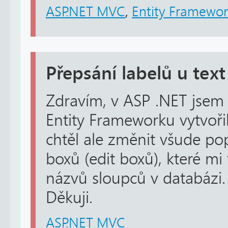
ASP.NET MVC
,
Entity Framewo
Přepsání labelů u tex
Zdravím, v ASP .NET jsem
Entity Frameworku vytvoři
chtěl ale změnit všude popi
boxů (edit boxů), které mi
názvů sloupců v databázi.
Děkuji.
ASP.NET MVC