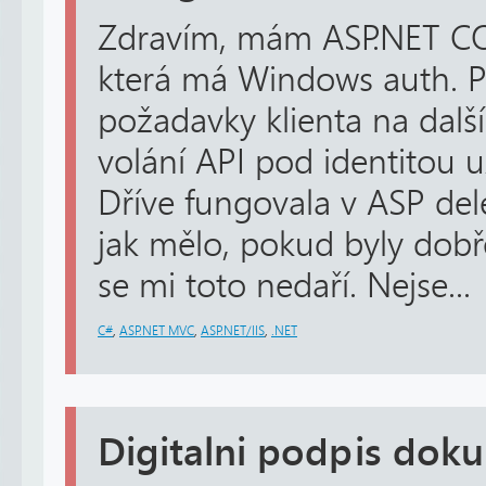
Zdravím, mám ASP.NET CO
která má Windows auth. P
požadavky klienta na další
volání API pod identitou už
Dříve fungovala v ASP del
jak mělo, pokud byly dob
se mi toto nedaří. Nejse...
C#
,
ASP.NET MVC
,
ASP.NET/IIS
,
.NET
Digitalni podpis dok