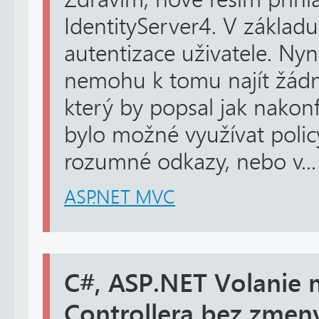
IdentityServer4. V základu
autentizace uživatele. Nyn
nemohu k tomu najít žádn
který by popsal jak nakonf
bylo možné využívat polic
rozumné odkazy, nebo v...
ASP.NET MVC
C#, ASP.NET Volanie 
Controllera bez zmen