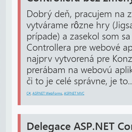
Dobrý deň, pracujem na z
vytvárame rôzne hry (Ji
prípade) a zasekol som sa
Controllera pre webové apl
najprv vytvorená pre Konz
prerábam na webovú apliká
či to je celé správne, je to..
C#
,
ASP.NET WebForms
,
ASP.NET MVC
Delegace ASP.NET Cor