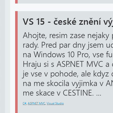
VS 15 - české znění v
Ahojte, resim zase nejaky
rady. Pred par dny jsem ude
na Windows 10 Pro, vse f
Hraju si s ASP.NET MVC a c
je vse v pohode, ale kdyz
na me skocila vyjimka v 
me skace v CESTINE. ...
C#
,
ASP.NET MVC
,
Visual Studio