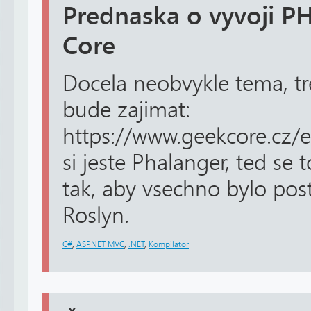
Prednaska o vyvoji P
Core
Docela neobvykle tema, t
bude zajimat:
https://www.geekcore.cz/
si jeste Phalanger, ted se 
tak, aby vsechno bylo pos
Roslyn.
C#
,
ASP.NET MVC
,
.NET
,
Kompilátor