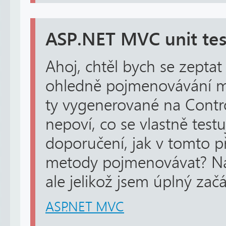
ASP.NET MVC unit tes
Ahoj, chtěl bych se zepta
ohledně pojmenovávání me
ty vygenerované na Contr
nepoví, co se vlastně test
doporučení, jak v tomto p
metody pojmenovávat? Naš
ale jelikož jsem úplný začá
ASP.NET MVC