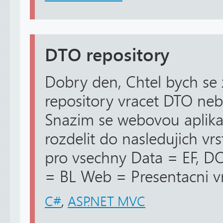
DTO repository
Dobry den, Chtel bych se 
repository vracet DTO neb
Snazim se webovou aplik
rozdelit do nasledujich vr
pro vsechny Data = EF, DO
= BL Web = Presentacni vr
C#
,
ASP.NET MVC