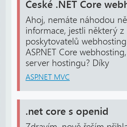
České .NET Core web
Ahoj, nemáte náhodou ně
informace, jestli některý z
poskytovatelů webhostingu
ASP.NET Core webhosting, 
server hostingu? Díky
ASP.NET MVC
.net core s openid
Zdravím, nově řeším přihla