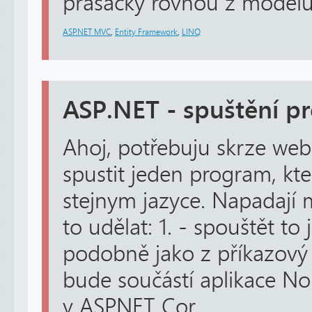
prasacky rovnou z modelu, 
ASP.NET MVC
,
Entity Framework
,
LINQ
ASP.NET - spuštění p
Ahoj, potřebuju skrze web
spustit jeden program, kt
stejnym jazyce. Napadají 
to udělat: 1. - spouštět to
podobně jako z příkazový
bude součástí aplikace No
v ASP.NET Cor...