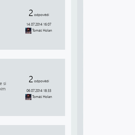
2
odpovědí
m
14.07.2014 16:07
Tomáš Holan
2
odpovědí
 si
pim
06.07.2014 18:33
Tomáš Holan