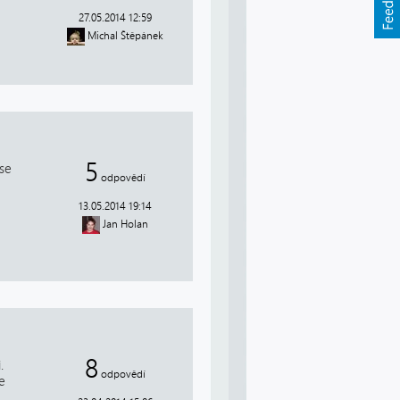
27.05.2014 12:59
Michal Štěpánek
5
se
odpovědí
13.05.2014 19:14
Jan Holan
8
.
odpovědí
e