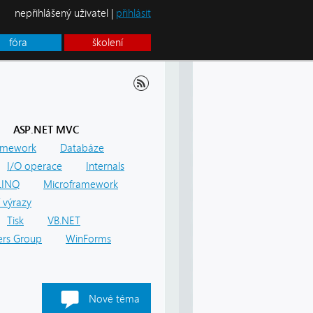
nepřihlášený uživatel |
přihlásit
fóra
školení
ASP.NET MVC
amework
Databáze
I/O operace
Internals
LINQ
Microframework
 výrazy
Tisk
VB.NET
rs Group
WinForms
Nové téma