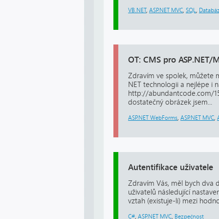
VB.NET
,
ASP.NET MVC
,
SQL
,
Databá
OT: CMS pro ASP.NET/M
Zdravím ve spolek, můžete mi
NET technologii a nejlépe i
http://abundantcode.com/1
dostatečný obrázek jsem...
ASP.NET WebForms
,
ASP.NET MVC
,
Autentifikace uživatele
Zdravím Vás, měl bych dva d
uživatelů následující nastave
vztah (existuje-li) mezi hodn
C#
,
ASP.NET MVC
,
Bezpečnost