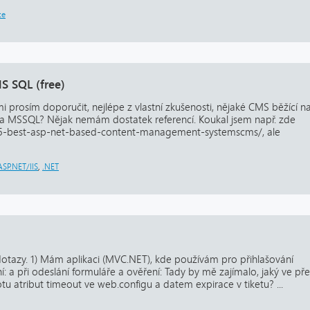
ze
S SQL (free)
 prosím doporučit, nejlépe z vlastní zkušenosti, nějaké CMS běžící n
 na MSSQL? Nějak nemám dostatek referencí. Koukal jsem např. zde
5-best-asp-net-based-content-management-systemscms/, ale
ASP.NET/IIS
,
.NET
otazy. 1) Mám aplikaci (MVC.NET), kde používám pro přihlašování
ní: a při odeslání formuláře a ověření: Tady by mě zajímalo, jaký ve př
otu atribut timeout ve web.configu a datem expirace v tiketu? ...