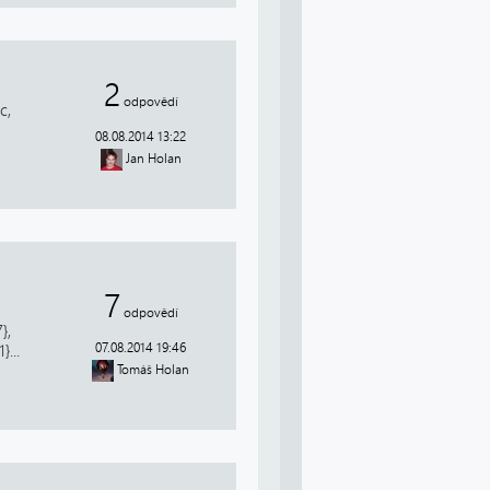
2
odpovědí
c,
08.08.2014 13:22
Jan Holan
7
odpovědí
},
07.08.2014 19:46
...
Tomáš Holan