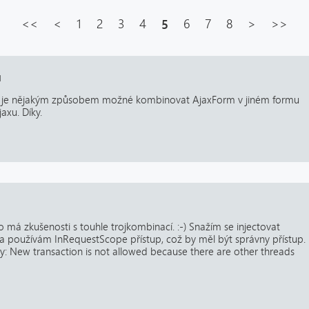
<<
<
1
2
3
4
5
6
7
8
>
>>
u
da je nějakým způsobem možné kombinovat AjaxForm v jiném formu
axu. Díky.
má zkušenosti s touhle trojkombinací. :-) Snažím se injectovat
 používám InRequestScope přístup, což by měl být správny přístup.
y: New transaction is not allowed because there are other threads