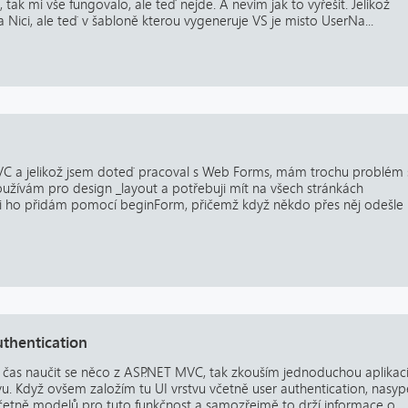
ak mi vše fungovalo, ale teď nejde. A nevim jak to vyřešit. Jelikož
 Nici, ale teď v šabloně kterou vygeneruje VS je misto UserNa...
VC a jelikož jsem doteď pracoval s Web Forms, mám trochu problém 
Používám pro design _layout a potřebuji mít na všech stránkách
 si ho přidám pomocí beginForm, přičemž když někdo přes něj odešle
uthentication
 je čas naučit se něco z ASP.NET MVC, tak zkouším jednoduchou aplikaci
u. Když ovšem založím tu UI vrstvu včetně user authentication, nasyp
včetně modelů pro tuto funkčnost a samozřejmě to drží informace o