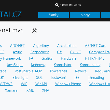
hledat na webu
články
blogy
asp.net mvc
ps
ADO.NET
Algoritmy
Architektura
ASP.NET Core
IIS
Azure
Bezpečnost
C#
C++/C
Compact Fr
ity Framework
F#
Grafika
Hardware
HTTP/HTML
JavaScript
Knihovny
Kompilátor
Komponenty
zace
PostSharp a AOP
Powershell
Reflexe
Regulární
LR)
Silverlight
SQL
Testování
TFS
Threading
WCF/WS
WIF
WinAPI
Windows Phone
Windows Use
Xamarin
XML
XNA