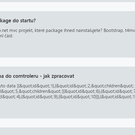
kage do startu?
p.net mvc projekt, které package ihned nainstalujete? Bootstrap, t4mv
l část.
na do comtroleru - jak zpracovat
yto data [{&quot;id&quot;:1},{&quot;id&quot;:2,&quot;children&quot;:
d&quot;:5,&quot;children&quot;:[{&quot;id&quot;:6},{&quot;id&quot;:7
d&quot;:4},{&quot;id&quot;:9},{&quot;id&quot;:10}]},{&quot;id&quot;:11}