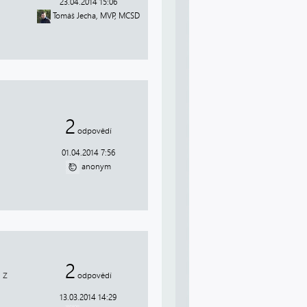
23.04.2014 15:06
Tomáš Jecha, MVP, MCSD
2
odpovědí
01.04.2014 7:56
anonym
2
 z
odpovědí
13.03.2014 14:29