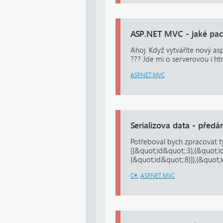
ASP.NET MVC - jaké pac
Ahoj. Když vytváříte nový as
??? Jde mi o serverovou i htm
ASP.NET MVC
Serializova data - předá
Potřeboval bych zpracovat t
[{&quot;id&quot;:3},{&quot;i
{&quot;id&quot;:8}]},{&quot;i
C#
,
ASP.NET MVC