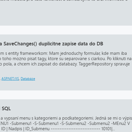
SaveChanges() duplicitne zapise data do DB
em s entity frameworkom: Mam jednoduchy formular, kde mam iba
o toho mozno pisat tagy, ktore su separovane s ciarkou. Po kliknuti na
do pola, a chcem ich zapisat do databazy. TaggerRepository spravuje
,
ASP.NET/IIS
,
Databáze
i SQL
 vypsaní menu s kategoriemi a podkategoriemi. Jedná se mi o výpis
MENU1 -Submenu1 -S-Submenu1 -S-Submenu2 -Submenu2 -MEnu2 V
D | Nadpis | ID_Submenu ---------------------------- 10101|...