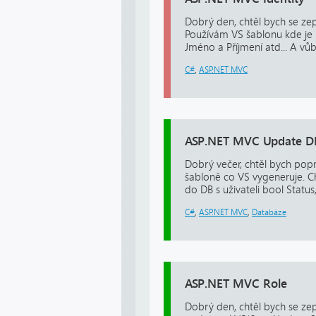
Dobrý den, chtěl bych se zep
Používám VS šablonu kde je už
Jméno a Příjmení atd... A vů
C#
,
ASP.NET MVC
ASP.NET MVC Update DB
Dobrý večer, chtěl bych pop
šabloně co VS vygeneruje. Chc
do DB s uživateli bool Status,
C#
,
ASP.NET MVC
,
Databáze
ASP.NET MVC Role
Dobrý den, chtěl bych se zep