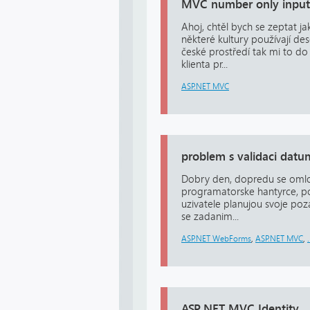
MVC number only input
Ahoj, chtěl bych se zeptat j
některé kultury používají de
české prostředí tak mi to do
klienta pr...
ASP.NET MVC
problem s validaci datu
Dobry den, dopredu se omlo
programatorske hantyrce, po
uzivatele planujou svoje poz
se zadanim...
ASP.NET WebForms
,
ASP.NET MVC
,
ASP.NET MVC Identity