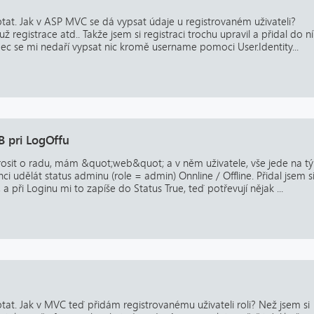
tat. Jak v ASP MVC se dá vypsat údaje u registrovaném uživateli?
 registrace atd.. Takže jsem si registraci trochu upravil a přidal do ní
bec se mi nedaří vypsat nic kromě username pomoci User.Identity...
 pri LogOffu
rosit o radu, mám &quot;web&quot; a v něm uživatele, vše jede na tý
i udělát status adminu (role = admin) Onnline / Offline. Přidal jsem s
 a při Loginu mi to zapíše do Status True, teď potřevují nějak ...
tat. Jak v MVC teď přidám registrovanému uživateli roli? Než jsem si