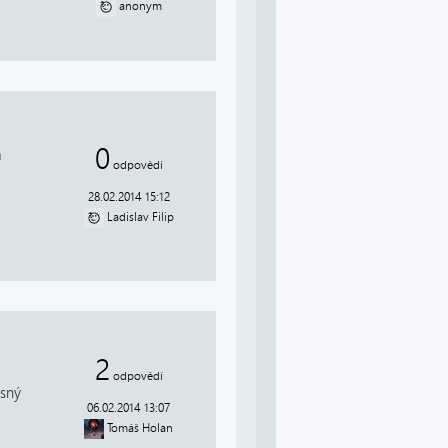
anonym
0
a
odpovědí
28.02.2014 15:12
Ladislav Filip
2
odpovědí
esný
06.02.2014 13:07
Tomáš Holan