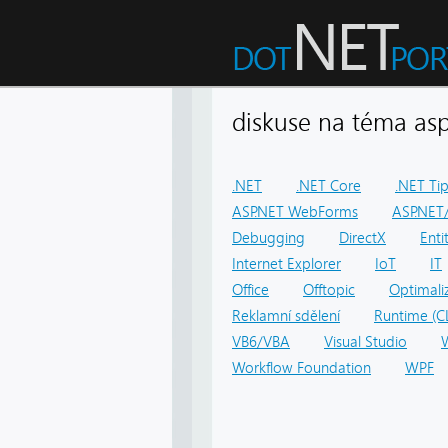
diskuse na téma 
.NET
.NET Core
.NET Ti
ASP.NET WebForms
ASP.NET/
Debugging
DirectX
Ent
Internet Explorer
IoT
IT
Office
Offtopic
Optimali
Reklamní sdělení
Runtime (C
VB6/VBA
Visual Studio
Workflow Foundation
WPF