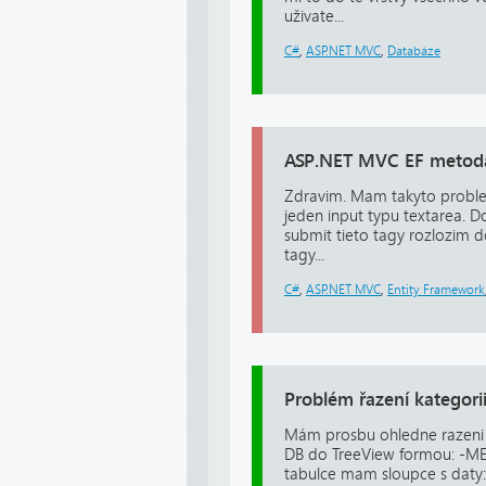
uživate...
C#
,
ASP.NET MVC
,
Databáze
ASP.NET MVC EF metoda 
Zdravim. Mam takyto probl
jeden input typu textarea. D
submit tieto tagy rozlozim 
tagy...
C#
,
ASP.NET MVC
,
Entity Framework
Problém řazení kategori
Mám prosbu ohledne razeni a
DB do TreeView formou: -
tabulce mam sloupce s daty: I