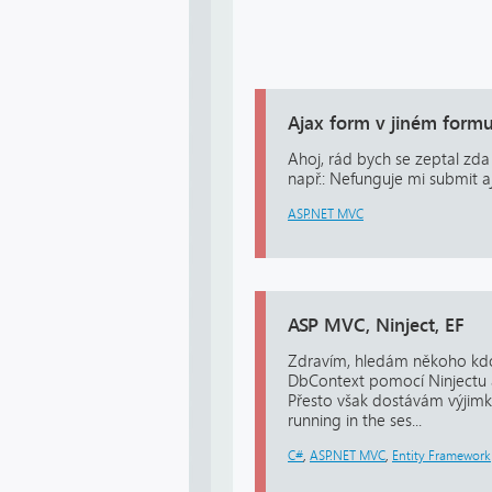
Ajax form v jiném form
Ahoj, rád bych se zeptal z
např.: Nefunguje mi submit aj
ASP.NET MVC
ASP MVC, Ninject, EF
Zdravím, hledám někoho kdo 
DbContext pomocí Ninjectu a
Přesto však dostávám výjimk
running in the ses...
C#
,
ASP.NET MVC
,
Entity Framework