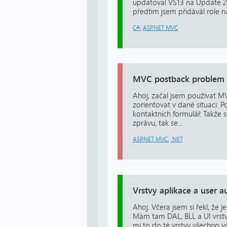
updatoval VS13 na Update 2, t
předtim jsem přidávál role na
C#
,
ASP.NET MVC
MVC postback problem
Ahoj, začal jsem používat M
zorientovat v dané situaci: 
kontaktních formulář. Takže
zprávu, tak se...
ASP.NET MVC
,
.NET
Vrstvy aplikace a user a
Ahoj. Včera jsem si řekl, že
Mám tam DAL, BLL a UI vrstv
mi to do té vrstvy všechno 