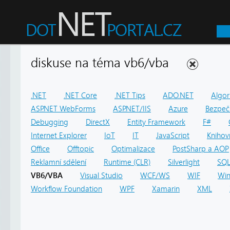
diskuse na téma vb6/vba
.NET
.NET Core
.NET Tips
ADO.NET
Algor
ASP.NET WebForms
ASP.NET/IIS
Azure
Bezpeč
Debugging
DirectX
Entity Framework
F#
Internet Explorer
IoT
IT
JavaScript
Knihov
Office
Offtopic
Optimalizace
PostSharp a AOP
Reklamní sdělení
Runtime (CLR)
Silverlight
SQ
VB6/VBA
Visual Studio
WCF/WS
WIF
Win
Workflow Foundation
WPF
Xamarin
XML