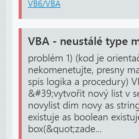
VB6/VBA
VBA - neustálé type 
problém 1) (kod je orientač
nekomenetujte, presny ma
spis logika a procedury) V
&#39;vytvořit nový list v s
novylist dim novy as strin
existuje as boolean existu
box(&quot;zade...