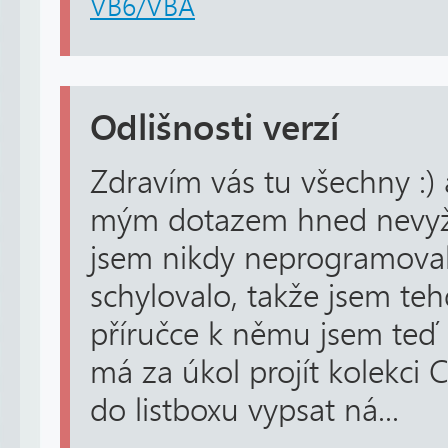
VB6/VBA
Odlišnosti verzí
Zdravím vás tu všechny :)
mým dotazem hned nevyže
jsem nikdy neprogramoval,
schylovalo, takže jsem te
příručce k němu jsem teď n
má za úkol projít kolekci 
do listboxu vypsat ná...