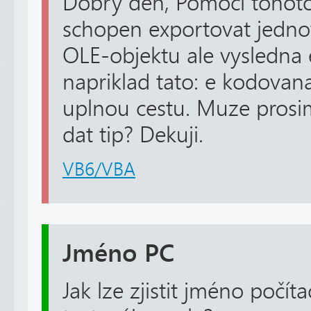
Dobry den, Pomoci tohot
schopen exportovat jednotl
OLE-objektu ale vysledna 
napriklad tato: e kodovana
uplnou cestu. Muze prosi
dat tip? Dekuji.
VB6/VBA
Jméno PC
Jak lze zjistit jméno počít