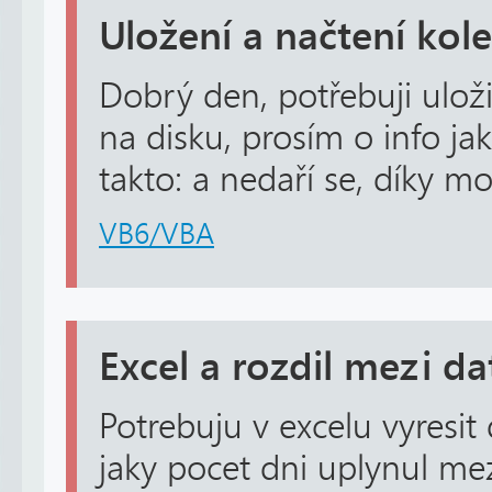
Uložení a načtení kol
Dobrý den, potřebuji ulož
na disku, prosím o info ja
takto: a nedaří se, díky m
VB6/VBA
Excel a rozdil mezi d
Potrebuju v excelu vyresit
jaky pocet dni uplynul mez