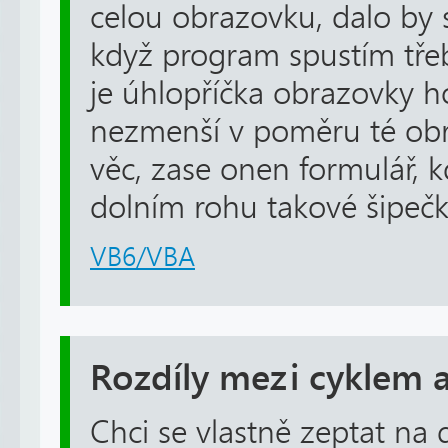
celou obrazovku, dalo by 
když program spustím tře
je úhlopříčka obrazovky ho
nezmenší v poměru té obra
věc, zase onen formulář,
dolním rohu takové šipečky 
VB6/VBA
Rozdíly mezi cyklem
Chci se vlastně zeptat na d