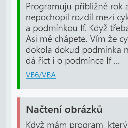
Programuju přibližně rok
nepochopil rozdíl mezi cy
a podmínkou If. Když třeba
Asi mě chápete. Vím že cy
dokola dokud podmínka nep
dá říct i o podmínce If ...
VB6/VBA
Načtení obrázků
Když mám program, který