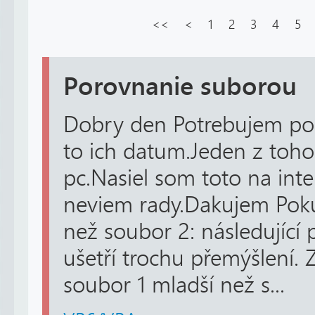
<<
<
1
2
3
4
5
Porovnanie suborou
Dobry den Potrebujem po
to ich datum.Jeden z toho
pc.Nasiel som toto na inter
neviem rady.Dakujem Poku
než soubor 2: následující
ušetří trochu přemýšlení.
soubor 1 mladší než s...