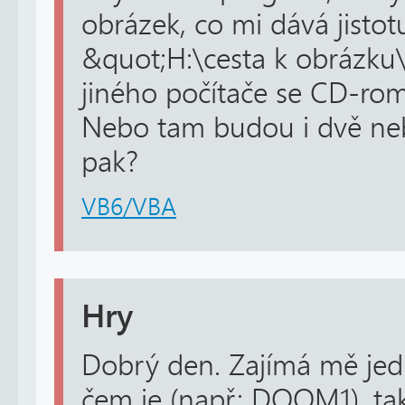
obrázek, co mi dává jistot
&quot;H:\cesta k obrázku
jiného počítače se CD-ro
Nebo tam budou i dvě ne
pak?
VB6/VBA
Hry
Dobrý den. Zajímá mě jedn
čem je (např: DOOM1), ta