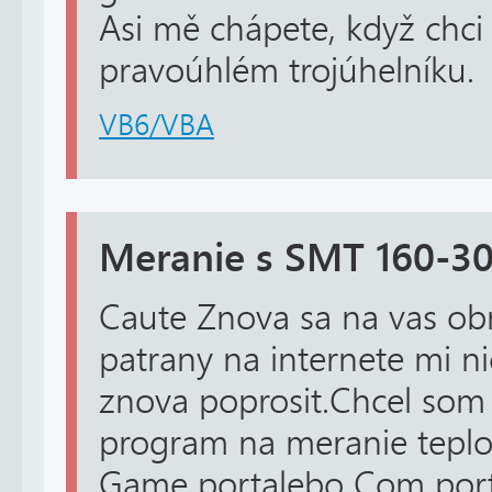
Asi mě chápete, když chci 
pravoúhlém trojúhelníku.
VB6/VBA
Meranie s SMT 160-3
Caute Znova sa na vas o
patrany na internete mi ni
znova poprosit.Chcel som s
program na meranie teplo
Game portalebo Com port 