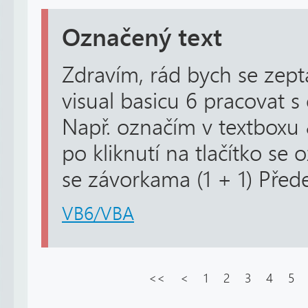
Označený text
Zdravím, rád bych se zept
visual basicu 6 pracovat 
Např. označím v textboxu 
po kliknutí na tlačítko se 
se závorkama (1 + 1) Pře
VB6/VBA
<<
<
1
2
3
4
5