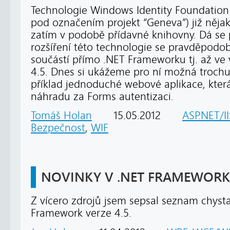
Technologie Windows Identity Foundation 
pod označením projekt “Geneva”) již nějako
zatím v podobě přídavné knihovny. Dá se 
rozšíření této technologie se pravděpod
součástí přímo .NET Frameworku tj. až ve
4.5. Dnes si ukážeme pro ní možná trochu 
příklad jednoduché webové aplikace, kter
náhradu za Forms autentizaci.
Tomáš Holan
15.05.2012
ASP.NET/II
Bezpečnost
,
WIF
NOVINKY V .NET FRAMEWORK 
Z vícero zdrojů jsem sepsal seznam chyst
Framework verze 4.5.