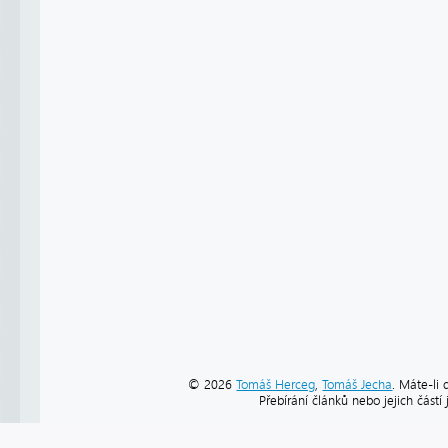
© 2026
Tomáš Herceg
,
Tomáš Jecha
. Máte-li 
Přebírání článků nebo jejich část