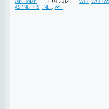
Jan Holan
11.04.2012
WPF
,
WCF/W
ASP.NET/IIS
,
.NET
,
WIF