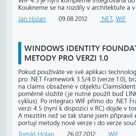
WIF 4.5 je nyní kompletně integrována do
Koukneme se na rozdíly v architektuře a v
Jan Holan
09.08.2012
.NET
,
WIF
WINDOWS IDENTITY FOUNDAT
METODY PRO VERZI 1.0
Pokud používáte ve své aplikaci technolog
pro .NET Framework 3.5/4.0 (verze 1.0), brz
na claims obsažené v objektu ClaimsIdentit
poměrně složité (je nutné použít buď LI
cyklus). Po integraci WIF přímo do .NET 
verzi 4.5 (nyní k dispozici v RC) dojde v
A mezitím než se tak stane jsem připravil
portují metody nové verze i do verze sou
Tomáš Holan
26.07.2012
WIF