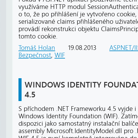
využíváme HTTP modul SessionAuthentica
o to, že po přihlášení je vytvořeno cookie
serializované claims přihlášeného uživate
provádí rekonstrukci objektu ClaimsPrinci
tomto cookie.
Tomáš Holan
19.08.2013
ASP.NET/II
Bezpečnost
,
WIF
WINDOWS IDENTITY FOUNDATI
4.5
S příchodem .NET Frameworku 4.5 vyjde i
Windows Identity Foundation (WIF). Zatímc
dispozici jako samostatný instalační balíč
assembly Microsoft.IdentityModel.dll pro 