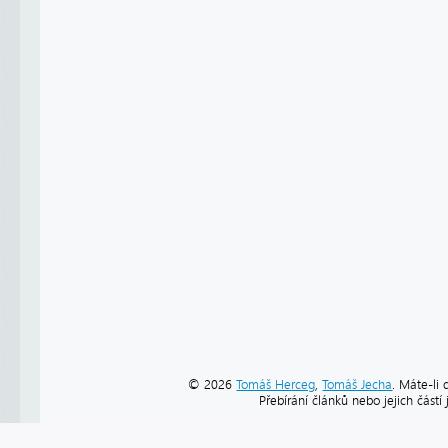
© 2026
Tomáš Herceg
,
Tomáš Jecha
. Máte-li 
Přebírání článků nebo jejich část