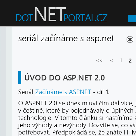
seriál začínáme s asp.net
<<
<
1
2
ÚVOD DO ASP.NET 2.0
1.
Seriál
Začínáme s ASP.NET
- díl
O ASP.NET 2.0 se dnes mluví čím dál více, 
v češtině, které by pojednávaly o úplných
technologie. V tomto článku si nastíníme 
jeho výhody a nevýhody. Dozvíte se, co v
potřebovat. Předpokládá se, že znáte HT