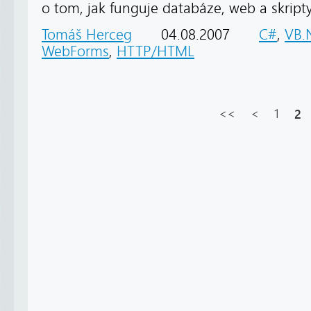
o tom, jak funguje databáze, web a skripty
Tomáš Herceg
04.08.2007
C#
,
VB.
WebForms
,
HTTP/HTML
<<
<
1
2