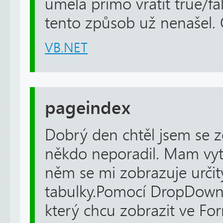
uměla přímo vrátit true/fa
tento způsob už nenašel. O
VB.NET
pageindex
Dobrý den chtěl jsem se ze
někdo neporadil. Mam vyt
něm se mi zobrazuje určit
tabulky.Pomocí DropDownL
který chcu zobrazit ve Fo