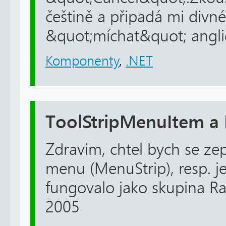
češtině a připadá mi divn
&quot;míchat&quot; anglic
Komponenty
,
.NET
ToolStripMenuItem a
Zdravim, chtel bych se zep
menu (MenuStrip), resp. j
fungovalo jako skupina R
2005