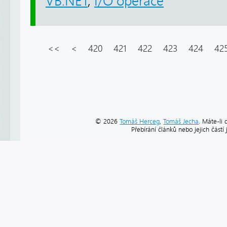
VB.NET
,
I/O operace
<<
<
420
421
422
423
424
42
© 2026
Tomáš Herceg
,
Tomáš Jecha
. Máte-li 
Přebírání článků nebo jejich část