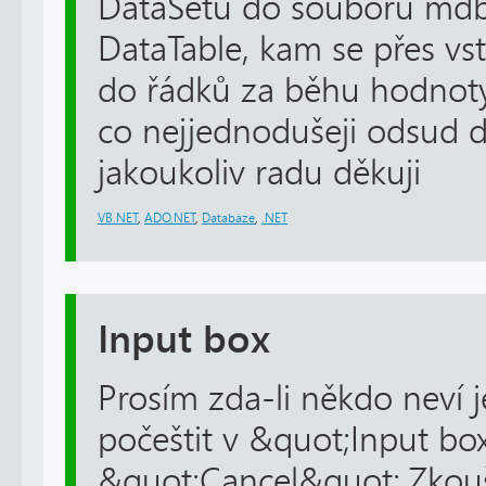
DataSetu do souboru md
DataTable, kam se přes vst
do řádků za běhu hodnoty.
co nejjednodušeji odsud 
jakoukoliv radu děkuji
VB.NET
,
ADO.NET
,
Databáze
,
.NET
Input box
Prosím zda-li někdo neví j
počeštit v &quot;Input bo
&quot;Cancel&quot;.Zkouš