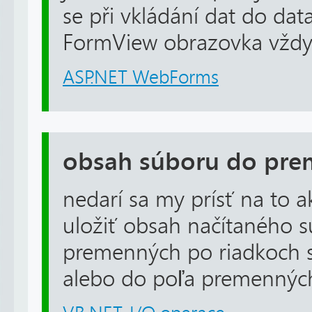
se při vkládání dat do da
FormView obrazovka vždy 
ASP.NET WebForms
obsah súboru do pr
nedarí sa my prísť na to
uložiť obsah načítaného s
premenných po riadkoch sú
alebo do poľa premennýc