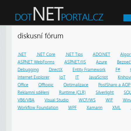
diskusní fórum
.NET
.NET Core
.NET Tips
ADO.NET
Algor
ASP.NET WebForms
ASP.NET/IIS
Azure
Bezpeč
Debugging
DirectX
Entity Framework
F#
Internet Explorer
IoT
IT
JavaScript
Knihov
Office
Offtopic
Optimalizace
PostSharp a AOP
Reklamní sdělení
Runtime (CLR)
Silverlight
SQ
VB6/VBA
Visual Studio
WCF/WS
WIF
Win
Workflow Foundation
WPF
Xamarin
XML