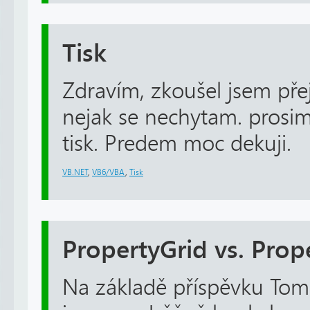
Tisk
Zdravím, zkoušel jsem přej
nejak se nechytam. prosim,
tisk. Predem moc dekuji.
VB.NET
,
VB6/VBA
,
Tisk
PropertyGrid vs. Prop
Na základě příspěvku Tom