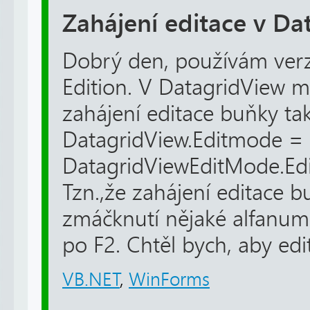
Zahájení editace v Da
Dobrý den, používám verz
Edition. V DatagridView 
zahájení editace buňky tak
DatagridView.Editmode =
DatagridViewEditMode.Ed
Tzn.,že zahájení editace 
zmáčknutí nějaké alfanum
po F2. Chtěl bych, aby edit
VB.NET
,
WinForms