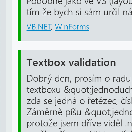
Podobně jako ve VS (layout,
tím že bych si sám určil ná
VB.NET
,
WinForms
Textbox validation
Dobrý den, prosím o radu 
textboxu &quot;jednoduch
zda se jedná o řetězec, čísl
Záměrně píšu &quot;jedn
protože jsem dříve viděl .