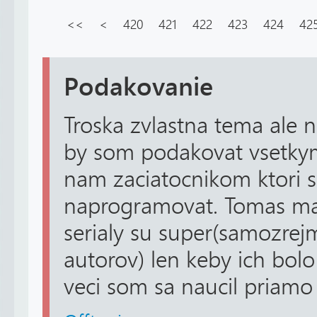
<<
<
420
421
422
423
424
42
Podakovanie
Troska zvlastna tema ale n
by som podakovat vsetky
nam zaciatocnikom ktori s
naprogramovat. Tomas mas
serialy su super(samozrej
autorov) len keby ich bolo
veci som sa naucil priamo z