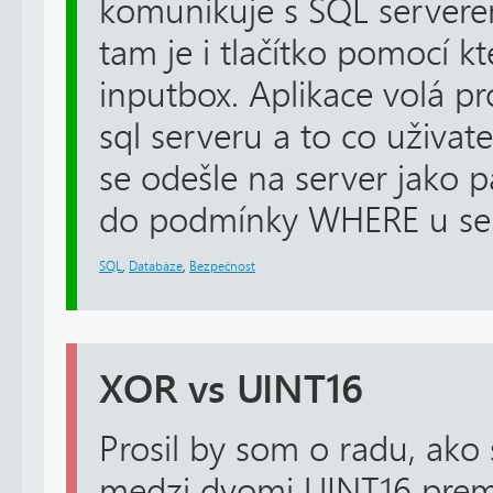
komunikuje s SQL servere
tam je i tlačítko pomocí k
inputbox. Aplikace volá p
sql serveru a to co uživat
se odešle na server jako p
do podmínky WHERE u sele
SQL
,
Databáze
,
Bezpečnost
XOR vs UINT16
Prosil by som o radu, ako
medzi dvomi UINT16 pre