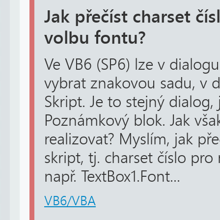
Jak přečíst charset čí
volbu fontu?
Ve VB6 (SP6) lze v dialog
vybrat znakovou sadu, v 
Skript. Je to stejný dialog,
Poznámkový blok. Jak však
realizovat? Myslím, jak pře
skript, tj. charset číslo pr
např. TextBox1.Font...
VB6/VBA