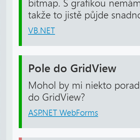
bitmap. S grafikou nemám
takže to jistě půjde snad
VB.NET
Pole do GridView
Mohol by mi niekto poradi
do GridView?
ASP.NET WebForms