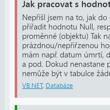
Jak pracovat s hodn
Nepřišl jsem na to, jak d
přiřadit hodnotu Null, re
proměnné (objektu) Tak na
prázdnou/nepřiřzenou h
mám např. datum úmrtí, d
a pod. Dokud nenastane p
nemůže být v tabulce žádn
VB.NET
,
Databáze