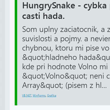
HungrySnake - cybka 
casti hada.
Som uplny zaciatocnik, a 
suvislosti a pojmy. a nevi
chybnou, ktoru mi pise v
&quot;hladneho hada&quot
kde pri hodnote Volno mi
&quot;Volno&quot; neni 
Array&quot; (pisem z hl...
VB.NET
,
WinForms
,
Grafika