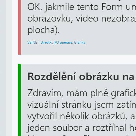
OK, jakmile tento Form u
obrazovku, video nezobra
plocha).
VB.NET
,
DirectX
,
I/O operace
,
Grafika
Rozdělění obrázku na
Zdravím, mám plně graficko
vizuální stránku jsem zatím
vytvořil několik obrázků, 
jeden soubor a roztříhal 