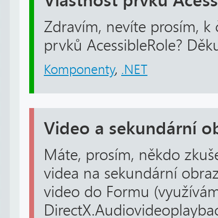
Vlastnost prvků Acess
Zdravím, nevíte prosím, k 
prvků AcessibleRole? Děku
Komponenty
,
.NET
Video a sekundární o
Máte, prosím, někdo zkuš
videa na sekundární obra
video do Formu (využívá
DirectX.Audiovideoplaybac