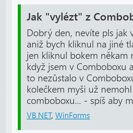
Jak "vylézt" z Combo
Dobrý den, nevíte pls jak
aniž bych kliknul na jiné 
jen kliknul bokem někam 
když jsem v Comboboxu a
to nezůstalo v Comboboxu
kolečkem myši už nemohl
comboboxu... - spíš aby m
VB.NET
,
WinForms