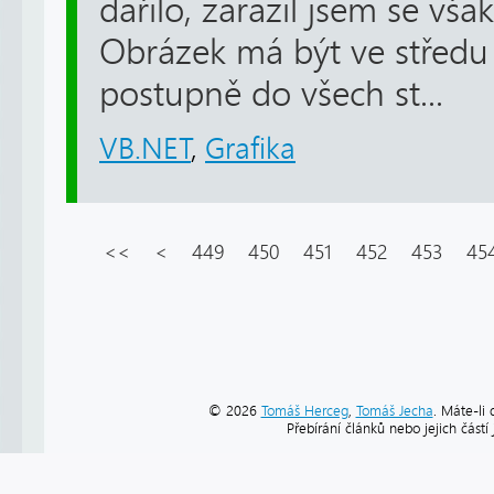
dařilo, zarazil jsem se však
Obrázek má být ve středu
postupně do všech st...
VB.NET
,
Grafika
<<
<
449
450
451
452
453
45
© 2026
Tomáš Herceg
,
Tomáš Jecha
. Máte-li 
Přebírání článků nebo jejich část