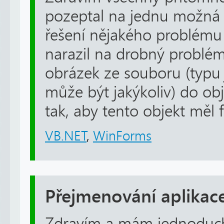
pozeptal na jednu možná tri
řešení nějakého problému 
narazil na drobný problém,
obrázek ze souboru (typu 
může být jakýkoliv) do ob
tak, aby tento objekt měl fo
VB.NET
,
WinForms
Přejmenování aplikac
Zdravím a mám jednoduch