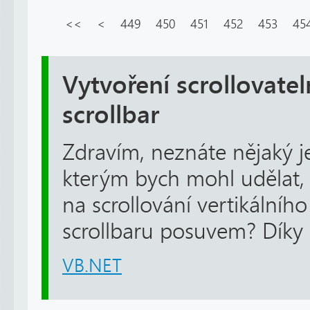
<<
<
449
450
451
452
453
45
Vytvoření scrollovate
scrollbar
Zdravím, neznáte nějaký 
kterým bych mohl udělat, 
na scrollování vertikálního
scrollbaru posuvem? Díky
VB.NET