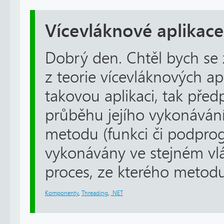
Vícevláknové aplikace
Dobrý den. Chtěl bych se
z teorie vícevláknových a
takovou aplikaci, tak pře
průběhu jejího vykonáván
metodu (funkci či podprog
vykonávány ve stejném vlá
proces, ze kterého metodu
Komponenty
,
Threading
,
.NET