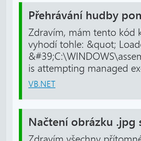
Přehrávání hudby pom
Zdravím, mám tento kód kt
vyhodí tohle: &quot; Loa
&#39;C:\WINDOWS\assembl
is attempting managed exec
VB.NET
Načtení obrázku .jpg
Zdravím všechny přítomné