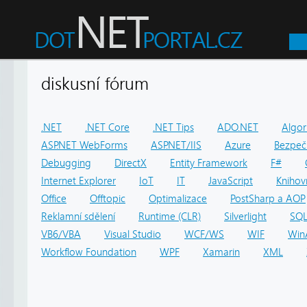
diskusní fórum
.NET
.NET Core
.NET Tips
ADO.NET
Algor
ASP.NET WebForms
ASP.NET/IIS
Azure
Bezpeč
Debugging
DirectX
Entity Framework
F#
Internet Explorer
IoT
IT
JavaScript
Knihov
Office
Offtopic
Optimalizace
PostSharp a AOP
Reklamní sdělení
Runtime (CLR)
Silverlight
SQ
VB6/VBA
Visual Studio
WCF/WS
WIF
Win
Workflow Foundation
WPF
Xamarin
XML