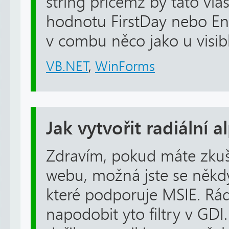
string přičemž by tato vla
hodnotu FirstDay nebo E
v combu něco jako u visible
VB.NET
,
WinForms
Jak vytvořit radiální 
Zdravím, pokud máte zkuš
webu, možná jste se někdy s
které podporuje MSIE. Rád
napodobit yto filtry v GD