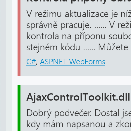
V režimu aktualizace je n
správně pracuje. ...... V r
kontrola na příponu soub
stejném kódu ...... Můžete
C#
,
ASP.NET WebForms
AjaxControlToolkit.dll
Dobrý podvečer. Dostal j
kdy mám napsanou a zkom