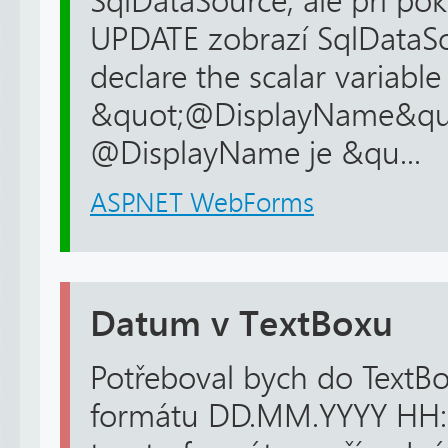
SqlDataSource, ale při p
UPDATE zobrazí SqlDataS
declare the scalar variable
&quot;@DisplayName&qu
@DisplayName je &qu...
ASP.NET WebForms
Datum v TextBoxu
Potřeboval bych do TextB
formátu DD.MM.YYYY HH: