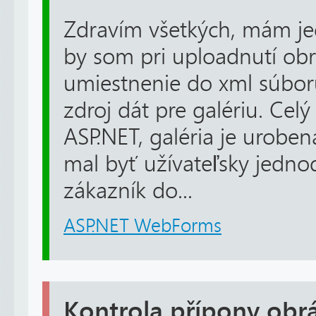
Zdravím všetkých, mám je
by som pri uploadnutí obr
umiestnenie do xml súboru
zdroj dát pre galériu. Cel
ASP.NET, galéria je uroben
mal byť užívateľsky jedno
zákazník do...
ASP.NET WebForms
Kontrola přípony obr