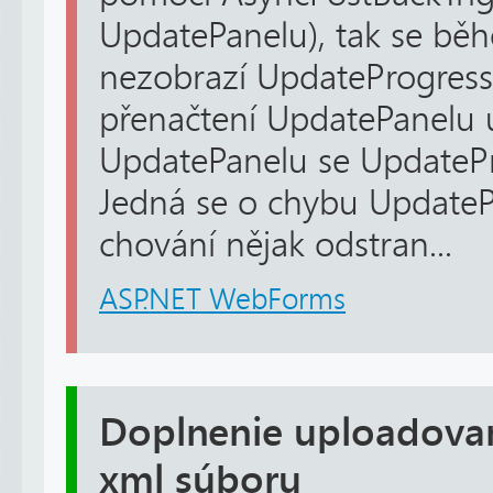
UpdatePanelu), tak se běh
nezobrazí UpdateProgress.
přenačtení UpdatePanelu u
UpdatePanelu se UpdatePr
Jedná se o chybu UpdateP
chování nějak odstran...
ASP.NET WebForms
Doplnenie uploadova
xml súboru