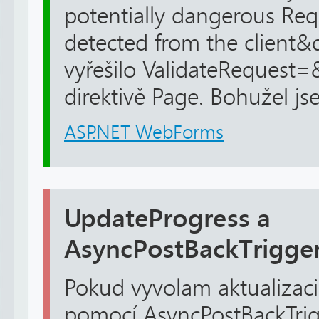
potentially dangerous Re
detected from the client&q
vyřešilo ValidateRequest=
direktivě Page. Bohužel jse
ASP.NET WebForms
UpdateProgress a
AsyncPostBackTrigge
Pokud vyvolam aktualizac
pomocí AsyncPostBackTrigg