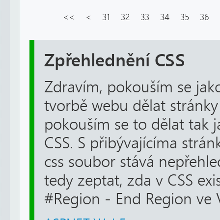
<<
<
31
32
33
34
35
36
Zpřehlednění CSS
Zdravím, pokouším se jako
tvorbě webu dělat stránky
pokouším se to dělat tak 
CSS. S přibývajícíma strá
css soubor stává nepřehle
tedy zeptat, zda v CSS exi
#Region - End Region ve V