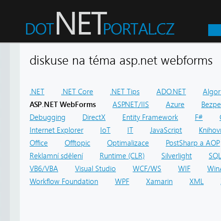
diskuse na téma asp.net webfor
.NET
.NET Core
.NET Tips
ADO.NET
Algor
ASP.NET WebForms
ASP.NET/IIS
Azure
Bezpe
Debugging
DirectX
Entity Framework
F#
Internet Explorer
IoT
IT
JavaScript
Knihov
Office
Offtopic
Optimalizace
PostSharp a AOP
Reklamní sdělení
Runtime (CLR)
Silverlight
SQ
VB6/VBA
Visual Studio
WCF/WS
WIF
Win
Workflow Foundation
WPF
Xamarin
XML