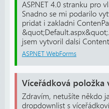
ASP.NET 4.0 stranku pro vl
Snadno se mi podarilo vyt
pridat i zakladni ContenP
&quot;Default.aspx&quot;.
jsem vytvoril dalsi Content
ASP.NET WebForms
Víceřádková položka
Zdravím, netušíte někdo j
dropdownlist s víceřádkov