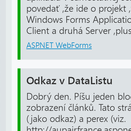
povedať ,že ide o projekt
Windows Forms Applicatio
Client a druhá Server ,plus
ASP.NET WebForms
Odkaz v DataListu
Dobrý den. Píšu jeden blo
zobrazení článků. Tato st
(jako odkaz) a perex (viz.
http://aupairfrance.aspone.