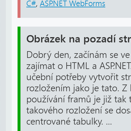
C#
,
ASP.NET WebForms
Obrázek na pozadí st
Dobrý den, začínám se ve 
zajímat o HTML a ASP.NET.
učební potřeby vytvořit 
rozložením jako je tato. Z k
používání framů je již tak
takového rozložení se do
centrované tabulky. ...