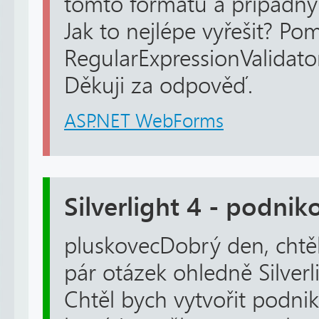
tomto formátu a případný 
Jak to nejlépe vyřešit? Po
RegularExpressionValidat
Děkuji za odpověď.
ASP.NET WebForms
Silverlight 4 - podnik
pluskovecDobrý den, chtěl
pár otázek ohledně Silverl
Chtěl bych vytvořit podnik