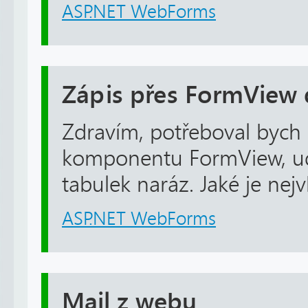
ASP.NET WebForms
Zápis přes FormView 
Zdravím, potřeboval bych 
komponentu FormView, ud
tabulek naráz. Jaké je nej
ASP.NET WebForms
Mail z webu