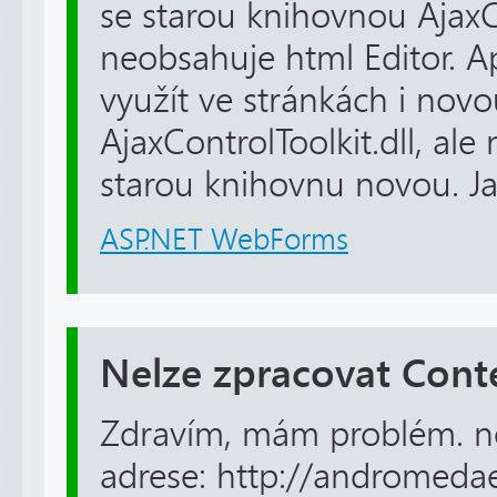
se starou knihovnou AjaxCo
neobsahuje html Editor. Apl
využít ve stránkách i nov
AjaxControlToolkit.dll, al
starou knihovnu novou. Jak
ASP.NET WebForms
Nelze zpracovat Con
Zdravím, mám problém. n
adrese: http://andromedae