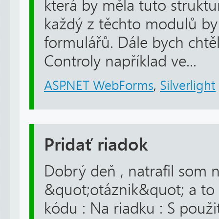
která by měla tuto strukt
každý z těchto modulů by 
formulářů. Dále bych chtěl
Controly například ve...
ASP.NET WebForms
,
Silverlight
Pridať riadok
Dobrý deň , natrafil som 
&quot;otáznik&quot; a to t
kódu : Na riadku : S použi