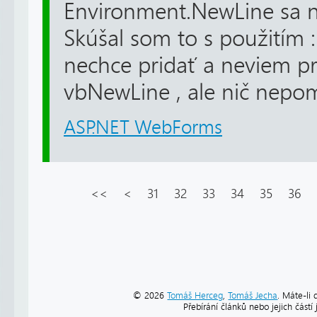
Environment.NewLine sa n
Skúšal som to s použitím : 
nechce pridať a neviem pre
vbNewLine , ale nič nepom
ASP.NET WebForms
<<
<
31
32
33
34
35
36
© 2026
Tomáš Herceg
,
Tomáš Jecha
. Máte-li 
Přebírání článků nebo jejich část