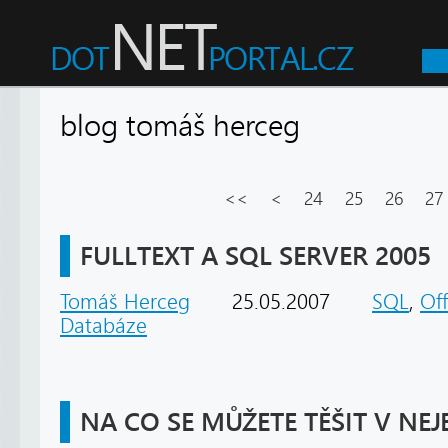
blog tomáš herceg
<<
<
24
25
26
27
FULLTEXT A SQL SERVER 2005
Tomáš Herceg
25.05.2007
SQL
,
Of
Databáze
NA CO SE MŮŽETE TĚŠIT V NE