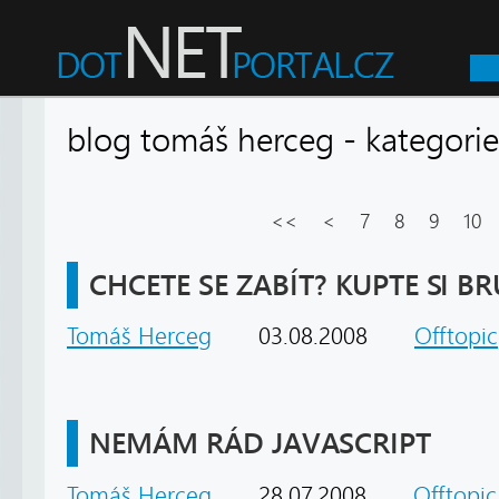
blog tomáš herceg - kategor
<<
<
7
8
9
10
CHCETE SE ZABÍT? KUPTE SI BR
Tomáš Herceg
03.08.2008
Offtopic
NEMÁM RÁD JAVASCRIPT
Tomáš Herceg
28.07.2008
Offtopic