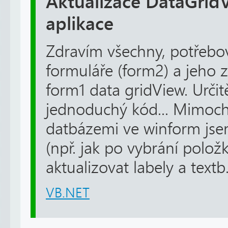
Aktualizace DataGrid
aplikace
Zdravím všechny, potřebo
formuláře (form2) a jeho z
form1 data gridView. Určitě
jednoduchý kód... Mimoch
datbázemi ve winform js
(npř. jak po vybrání polož
aktualizovat labely a textb.
VB.NET