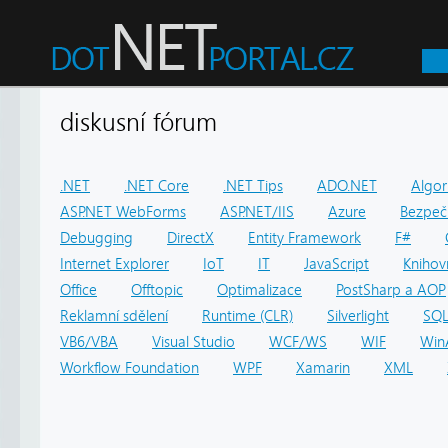
diskusní fórum
.NET
.NET Core
.NET Tips
ADO.NET
Algor
ASP.NET WebForms
ASP.NET/IIS
Azure
Bezpeč
Debugging
DirectX
Entity Framework
F#
Internet Explorer
IoT
IT
JavaScript
Knihov
Office
Offtopic
Optimalizace
PostSharp a AOP
Reklamní sdělení
Runtime (CLR)
Silverlight
SQ
VB6/VBA
Visual Studio
WCF/WS
WIF
Win
Workflow Foundation
WPF
Xamarin
XML