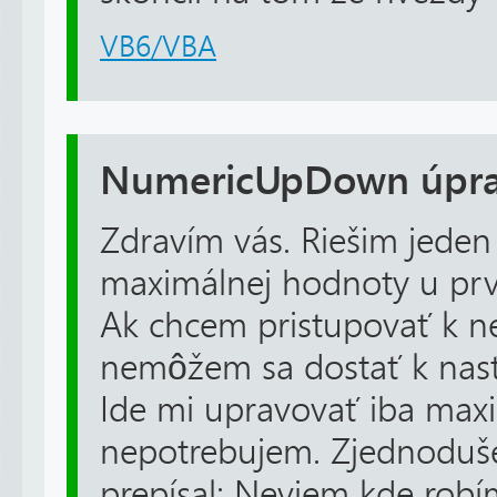
VB6/VBA
NumericUpDown úpr
Zdravím vás. Riešim jede
maximálnej hodnoty u p
Ak chcem pristupovať k n
nemôžem sa dostať k nas
Ide mi upravovať iba max
nepotrebujem. Zjednoduš
prepísal: Neviem kde robím