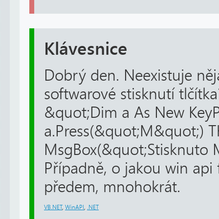
Klávesnice
Dobrý den. Neexistuje něj
softwarové stisknutí tlčítk
&quot;Dim a As New KeyPre
a.Press(&quot;M&quot;) 
MsgBox(&quot;Stisknuto 
Případně, o jakou win api 
předem, mnohokrát.
VB.NET
,
WinAPI
,
.NET