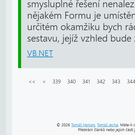
smysluplné řešení nenalez
nějakém Formu je umístěn
určitém okamžiku bych rá
sestavu, jejíž vzhled bude 
VB.NET
<<
<
339
340
341
342
343
34
© 2026
Tomáš Herceg
,
Tomáš Jecha
. Máte-li 
Přebírání článků nebo jejich část