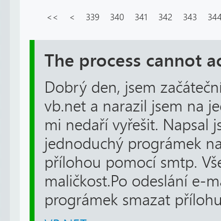
<<
<
339
340
341
342
343
34
The process cannot ac
Dobrý den, jsem začátečn
vb.net a narazil jsem na j
mi nedaří vyřešit. Napsal 
jednoduchý prográmek na 
přílohou pomocí smtp. Vš
maličkost.Po odeslání e-
prográmek smazat přílohu z