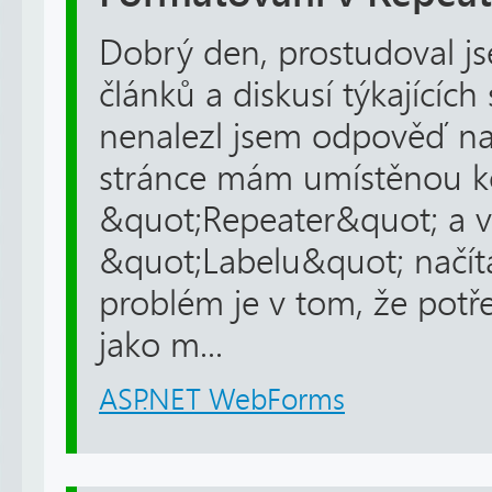
Dobrý den, prostudoval j
článků a diskusí týkajících
nenalezl jsem odpověď na
stránce mám umístěnou 
&quot;Repeater&quot; a v
&quot;Labelu&quot; načít
problém je v tom, že potře
jako m...
ASP.NET WebForms