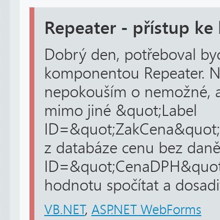
Repeater - přístup 
Dobrý den, potřeboval byc
komponentou Repeater. N
nepokouším o nemožné, a
mimo jiné &quot;Label
ID=&quot;ZakCena&quot; 
z databáze cenu bez daně
ID=&quot;CenaDPH&quot; 
hodnotu spočítat a dosadit
VB.NET
,
ASP.NET WebForms