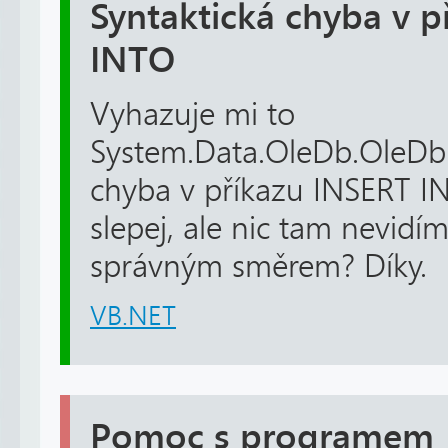
Syntaktická chyba v p
INTO
Vyhazuje mi to
System.Data.OleDb.OleDbE
chyba v příkazu INSERT IN
slepej, ale nic tam nevi
správným směrem? Díky.
VB.NET
Pomoc s programem