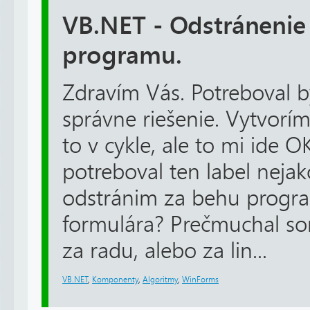
VB.NET - Odstránenie
programu.
Zdravím Vás. Potreboval 
správne riešenie. Vytvorí
to v cykle, ale to mi ide 
potreboval ten label nejak
odstránim za behu progra
formulára? Prečmuchal so
za radu, alebo za lin...
VB.NET
,
Komponenty
,
Algoritmy
,
WinForms