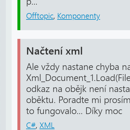
p...
Offtopic
,
Komponenty
Načtení xml
Ale vždy nastane chyba n
Xml_Document_1.Load(File_
odkaz na obějk není nasta
oběktu. Poradte mi prosí
to fungovalo... Díky moc
C#
,
XML