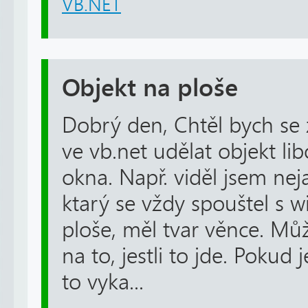
VB.NET
Objekt na ploše
Dobrý den, Chtěl bych se
ve vb.net udělat objekt li
okna. Např. viděl jsem nej
ktarý se vždy spouštel s w
ploše, měl tvar věnce. Mů
na to, jestli to jde. Pokud 
to vyka...