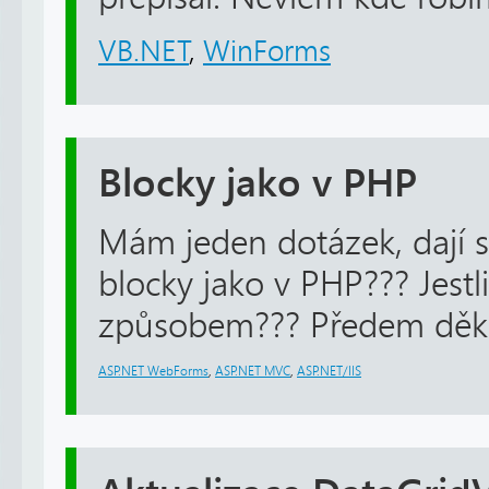
VB.NET
,
WinForms
Blocky jako v PHP
Mám jeden dotázek, dají s
blocky jako v PHP??? Jestl
způsobem??? Předem děku
ASP.NET WebForms
,
ASP.NET MVC
,
ASP.NET/IIS